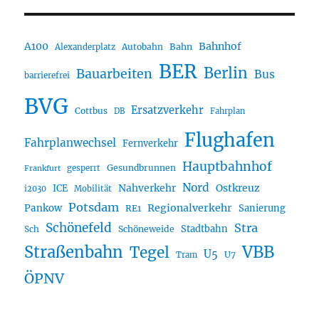
A100
Bahnhof
Autobahn
Bahn
Alexanderplatz
BER
Berlin
Bauarbeiten
Bus
barrierefrei
BVG
Ersatzverkehr
Cottbus
DB
Fahrplan
Flughafen
Fahrplanwechsel
Fernverkehr
Hauptbahnhof
Gesundbrunnen
gesperrt
Frankfurt
Nord
Nahverkehr
Ostkreuz
ICE
i2030
Mobilität
Potsdam
Regionalverkehr
Pankow
Sanierung
RE1
Schönefeld
Stra
Stadtbahn
Sch
Schöneweide
Straßenbahn
VBB
Tegel
U5
U7
Tram
ÖPNV