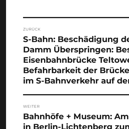
Beitragsnavigation
ZURÜCK
S-Bahn: Beschädigung d
Vorheriger
Beitrag:
Damm Überspringen: Be
Eisenbahnbrücke Telto
Befahrbarkeit der Brücke
im S-Bahnverkehr auf der
WEITER
Bahnhöfe + Museum: Am 2
Nächster
Beitrag:
in Berlin-Lichtenberg 