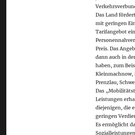
Verkehrsverbun
Das Land förder
mit geringen Ei
Tarifangebot ei
Personennahver
Preis. Das Angeb
dann auch in den
haben, zum Beisp
Kleinmachnow, 
Prenzlau, Schwe
Das „Mobilitätst
Leistungen erha
diejenigen, die 
geringen Verdien
Es ermöglicht d
Sozialleistunge