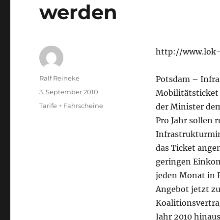
werden
http://www.lok-
Autor
Ralf Reineke
Potsdam – Infras
Veröffentlicht
3. September 2010
Mobilitätsticket
am
Kategorien
Tarife + Fahrscheine
der Minister de
Pro Jahr sollen 
Infrastrukturmin
das Ticket ange
geringen Einkom
jeden Monat in 
Angebot jetzt z
Koalitionsvertra
Jahr 2010 hinaus