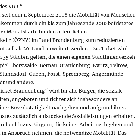
des VBB.“
t seit dem 1. September 2008 die Mobilität von Mensche
nkommen durch ein bis zum Jahresende 2010 befristetes
ner Monatskarte für den öffentlichen
kehr (ÖPNV) im Land Brandenburg zum reduzierten
ot soll ab 2011 auch erweitert werden: Das Ticket wird
 35 Städten gelten, die einen eigenen Stadtlinienverkeh
iel Eberswalde, Bernau, Oranienburg, Kyritz, Teltow,
Stahnsdorf, Guben, Forst, Spremberg, Angermünde,
dt und andere.
icket Brandenburg“ wird für alle Bürger, die soziale
lten, angeboten und richtet sich insbesondere an
einer Erwerbstätigkeit nachgehen und aufgrund ihres
stes zusätzlich aufstockende Sozialleistungen erhalten.
arüber hinaus Bürgern, die keiner Arbeit nachgehen und
n in Anspruch nehmen, die notwendige Mobilität. Das