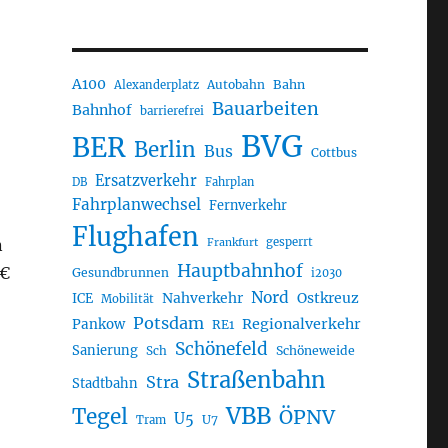
A100
Autobahn
Bahn
Alexanderplatz
Bauarbeiten
Bahnhof
barrierefrei
BVG
BER
Berlin
Bus
Cottbus
Ersatzverkehr
DB
Fahrplan
Fahrplanwechsel
Fernverkehr
Flughafen
n
gesperrt
Frankfurt
Hauptbahnhof
 €
Gesundbrunnen
i2030
Nord
Nahverkehr
Ostkreuz
ICE
Mobilität
Potsdam
Regionalverkehr
Pankow
RE1
Schönefeld
Sanierung
Sch
Schöneweide
Straßenbahn
Stra
Stadtbahn
VBB
Tegel
ÖPNV
U5
U7
Tram