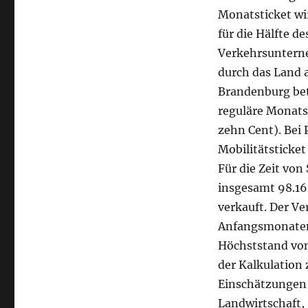
Monatsticket wi
für die Hälfte d
Verkehrsuntern
durch das Land a
Brandenburg betr
reguläre Monatst
zehn Cent). Bei
Mobilitätsticke
Für die Zeit vo
insgesamt 98.16
verkauft. Der Ve
Anfangsmonaten
Höchststand von 
der Kalkulation
Einschätzungen 
Landwirtschaft, 