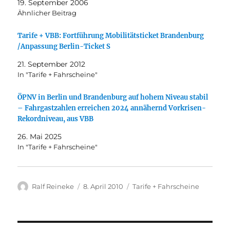
19. September 2006
Ähnlicher Beitrag
Tarife + VBB: Fortführung Mobilitätsticket Brandenburg
/Anpassung Berlin-Ticket S
21. September 2012
In "Tarife + Fahrscheine"
ÖPNV in Berlin und Brandenburg auf hohem Niveau stabil
– Fahrgastzahlen erreichen 2024 annähernd Vorkrisen-
Rekordniveau, aus VBB
26. Mai 2025
In "Tarife + Fahrscheine"
Autor
Veröffentlicht
Kategorien
Ralf Reineke
8. April 2010
Tarife + Fahrscheine
am