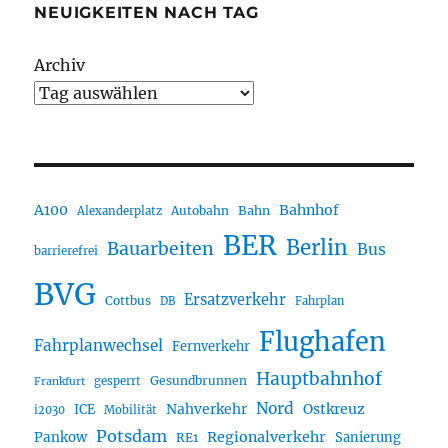
NEUIGKEITEN NACH TAG
Archiv
A100
Bahnhof
Autobahn
Bahn
Alexanderplatz
BER
Berlin
Bauarbeiten
Bus
barrierefrei
BVG
Ersatzverkehr
Cottbus
DB
Fahrplan
Flughafen
Fahrplanwechsel
Fernverkehr
Hauptbahnhof
Gesundbrunnen
gesperrt
Frankfurt
Nord
Nahverkehr
Ostkreuz
ICE
i2030
Mobilität
Potsdam
Regionalverkehr
Pankow
Sanierung
RE1