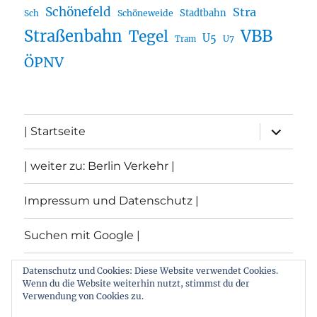
Schönefeld
Stra
Stadtbahn
Sch
Schöneweide
Straßenbahn
VBB
Tegel
U5
U7
Tram
ÖPNV
Unterme
| Startseite
öffnen
| weiter zu: Berlin Verkehr |
Impressum und Datenschutz |
Suchen mit Google |
Themen
Datenschutz und Cookies: Diese Website verwendet Cookies.
Wenn du die Website weiterhin nutzt, stimmst du der
Verwendung von Cookies zu.
Archiv