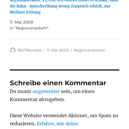
Regionalverkehr: PETER NEUMANN findet es schade, dass
die Bahn- Ausschreibung wenig Zuspruch erhielt, aus
Berliner Zeitung
11. Mai 2009
In "Regionalverkehr"
Autor
Veröffentlicht
Kategorien
Ralf Reineke
11. Mai 2009
Regionalverkehr
am
Schreibe einen Kommentar
Du musst
angemeldet
sein, um einen
Kommentar abzugeben.
Diese Website verwendet Akismet, um Spam zu
reduzieren.
Erfahre, wie deine