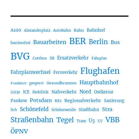
A100
Bahnhof
Autobahn
Bahn
Alexanderplatz
BER
Berlin
Bauarbeiten
Bus
barrierefrei
BVG
Ersatzverkehr
Cottbus
DB
Fahrplan
Flughafen
Fahrplanwechsel
Fernverkehr
Hauptbahnhof
Gesundbrunnen
gesperrt
Frankfurt
Nord
Nahverkehr
Ostkreuz
ICE
i2030
Mobilität
Potsdam
Regionalverkehr
Pankow
Sanierung
RE1
Schönefeld
Stra
Stadtbahn
Sch
Schöneweide
Straßenbahn
VBB
Tegel
U5
U7
Tram
ÖPNV