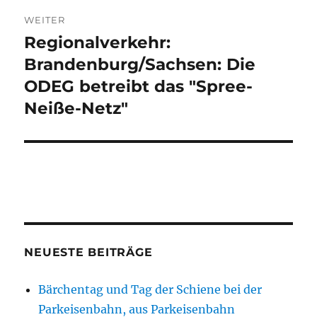
WEITER
Regionalverkehr:
Nächster
Beitrag:
Brandenburg/Sachsen: Die
ODEG betreibt das "Spree-
Neiße-Netz"
NEUESTE BEITRÄGE
Bärchentag und Tag der Schiene bei der
Parkeisenbahn, aus Parkeisenbahn