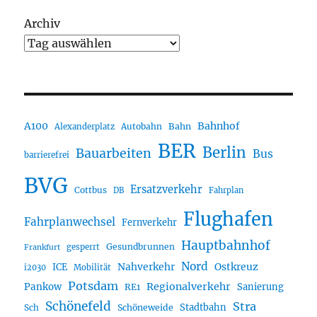
Archiv
A100
Bahnhof
Autobahn
Bahn
Alexanderplatz
BER
Berlin
Bauarbeiten
Bus
barrierefrei
BVG
Ersatzverkehr
Cottbus
DB
Fahrplan
Flughafen
Fahrplanwechsel
Fernverkehr
Hauptbahnhof
Gesundbrunnen
gesperrt
Frankfurt
Nord
Nahverkehr
Ostkreuz
ICE
i2030
Mobilität
Potsdam
Regionalverkehr
Pankow
Sanierung
RE1
Schönefeld
Stra
Stadtbahn
Sch
Schöneweide