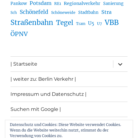
Potsdam
Regionalverkehr
Pankow
Sanierung
RE1
Schönefeld
Stra
Stadtbahn
Sch
Schöneweide
Straßenbahn
VBB
Tegel
U5
U7
Tram
ÖPNV
Unterme
| Startseite
öffnen
| weiter zu: Berlin Verkehr |
Impressum und Datenschutz |
Suchen mit Google |
Themen
Datenschutz und Cookies: Diese Website verwendet Cookies.
Wenn du die Website weiterhin nutzt, stimmst du der
Verwendung von Cookies zu.