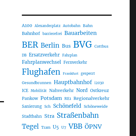
A100
Autobahn
Bahn
Alexanderplatz
Bauarbeiten
Bahnhof
barrierefrei
BVG
BER
Berlin
Bus
Cottbus
Ersatzverkehr
DB
Fahrplan
Fahrplanwechsel
Fernverkehr
Flughafen
gesperrt
Frankfurt
Hauptbahnhof
Gesundbrunnen
i2030
Nord
Nahverkehr
Ostkreuz
ICE
Mobilität
Potsdam
Regionalverkehr
Pankow
RE1
Schönefeld
Sanierung
Sch
Schöneweide
Straßenbahn
Stra
Stadtbahn
VBB
Tegel
ÖPNV
U5
U7
Tram