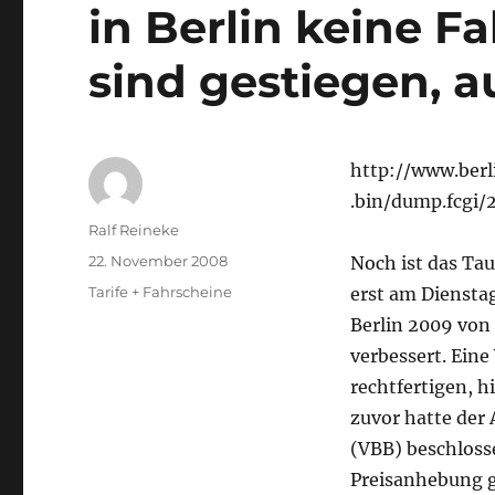
in Berlin keine F
sind gestiegen, a
http://www.berl
.bin/dump.fcgi/
Autor
Ralf Reineke
Veröffentlicht
22. November 2008
Noch ist das Tau
am
Kategorien
Tarife + Fahrscheine
erst am Dienstag
Berlin 2009 von 
verbessert. Eine
rechtfertigen, h
zuvor hatte der
(VBB) beschloss
Preisanhebung g