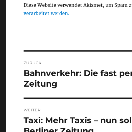
Diese Website verwendet Akismet, um Spam z
verarbeitet werden.
Beitragsnavigation
ZURÜCK
Bahnverkehr: Die fast pe
Vorheriger
Beitrag:
Zeitung
WEITER
Taxi: Mehr Taxis – nun sol
Nächster
Beitrag:
Berliner Zeitung