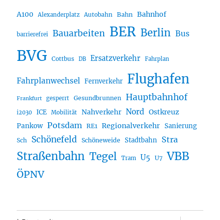
A100
Bahnhof
Autobahn
Bahn
Alexanderplatz
BER
Berlin
Bauarbeiten
Bus
barrierefrei
BVG
Ersatzverkehr
Cottbus
DB
Fahrplan
Flughafen
Fahrplanwechsel
Fernverkehr
Hauptbahnhof
Gesundbrunnen
gesperrt
Frankfurt
Nord
Nahverkehr
Ostkreuz
ICE
i2030
Mobilität
Potsdam
Regionalverkehr
Pankow
Sanierung
RE1
Schönefeld
Stra
Stadtbahn
Sch
Schöneweide
Straßenbahn
VBB
Tegel
U5
U7
Tram
ÖPNV
Unterme