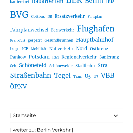
BER
Berlin
Bauarbeiten
Bus
barrierefrei
BVG
Ersatzverkehr
Cottbus
DB
Fahrplan
Flughafen
Fahrplanwechsel
Fernverkehr
Hauptbahnhof
Gesundbrunnen
gesperrt
Frankfurt
Nord
Nahverkehr
Ostkreuz
ICE
i2030
Mobilität
Potsdam
Regionalverkehr
Pankow
Sanierung
RE1
Schönefeld
Stra
Stadtbahn
Sch
Schöneweide
Straßenbahn
VBB
Tegel
U5
U7
Tram
ÖPNV
Unterme
| Startseite
öffnen
| weiter zu: Berlin Verkehr |