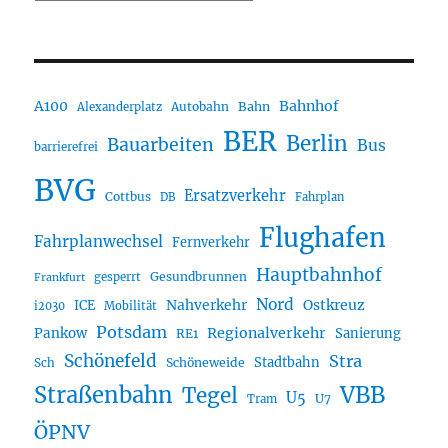
A100
Bahnhof
Autobahn
Bahn
Alexanderplatz
BER
Berlin
Bauarbeiten
Bus
barrierefrei
BVG
Ersatzverkehr
Cottbus
DB
Fahrplan
Flughafen
Fahrplanwechsel
Fernverkehr
Hauptbahnhof
Gesundbrunnen
gesperrt
Frankfurt
Nord
Nahverkehr
Ostkreuz
ICE
i2030
Mobilität
Potsdam
Regionalverkehr
Pankow
Sanierung
RE1
Schönefeld
Stra
Stadtbahn
Sch
Schöneweide
Straßenbahn
VBB
Tegel
U5
U7
Tram
ÖPNV