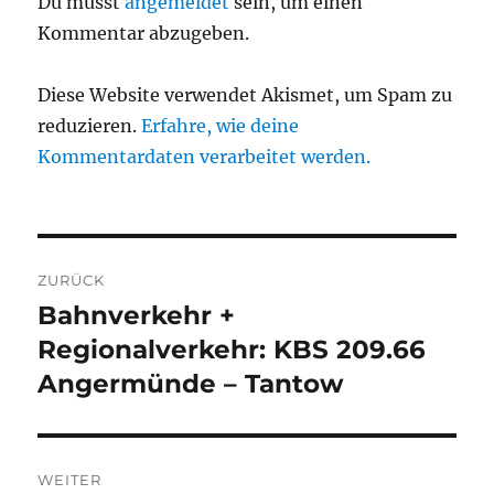
Du musst
angemeldet
sein, um einen
Kommentar abzugeben.
Diese Website verwendet Akismet, um Spam zu
reduzieren.
Erfahre, wie deine
Kommentardaten verarbeitet werden.
Beitragsnavigation
ZURÜCK
Bahnverkehr +
Vorheriger
Beitrag:
Regionalverkehr: KBS 209.66
Angermünde – Tantow
WEITER