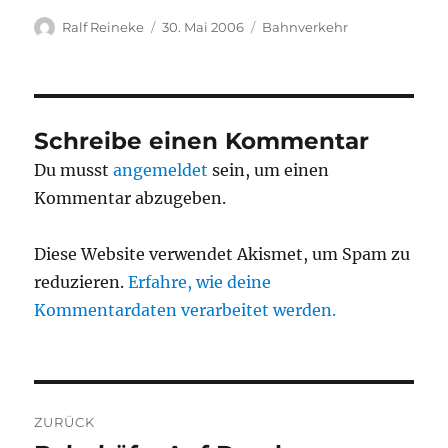
Autor
Veröffentlicht
Kategorien
Ralf Reineke
30. Mai 2006
Bahnverkehr
am
Schreibe einen Kommentar
Du musst
angemeldet
sein, um einen
Kommentar abzugeben.
Diese Website verwendet Akismet, um Spam zu
reduzieren.
Erfahre, wie deine
Kommentardaten verarbeitet werden.
Beitragsnavigation
ZURÜCK