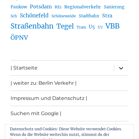
Potsdam
Regionalverkehr
Pankow
Sanierung
RE1
Schönefeld
Stra
Stadtbahn
Sch
Schöneweide
Straßenbahn
VBB
Tegel
U5
U7
Tram
ÖPNV
Unterme
| Startseite
öffnen
| weiter zu: Berlin Verkehr |
Impressum und Datenschutz |
Suchen mit Google |
Themen
Datenschutz und Cookies: Diese Website verwendet Cookies.
Wenn du die Website weiterhin nutzt, stimmst du der