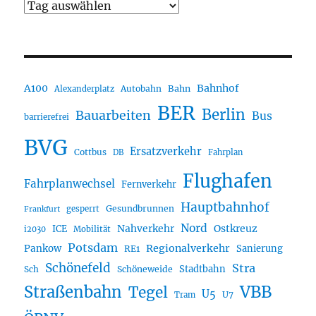
A100
Bahnhof
Autobahn
Bahn
Alexanderplatz
BER
Berlin
Bauarbeiten
Bus
barrierefrei
BVG
Ersatzverkehr
Cottbus
DB
Fahrplan
Flughafen
Fahrplanwechsel
Fernverkehr
Hauptbahnhof
Gesundbrunnen
gesperrt
Frankfurt
Nord
Nahverkehr
Ostkreuz
ICE
i2030
Mobilität
Potsdam
Regionalverkehr
Pankow
Sanierung
RE1
Schönefeld
Stra
Stadtbahn
Sch
Schöneweide
Straßenbahn
VBB
Tegel
U5
U7
Tram