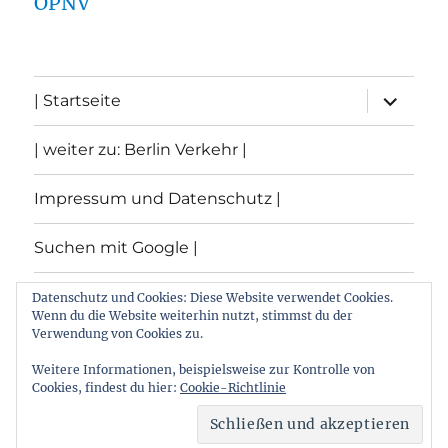
ÖPNV
Unterme
| Startseite
öffnen
| weiter zu: Berlin Verkehr |
Impressum und Datenschutz |
Suchen mit Google |
Themen
Datenschutz und Cookies: Diese Website verwendet Cookies.
Wenn du die Website weiterhin nutzt, stimmst du der
Verwendung von Cookies zu.
Archiv
Weitere Informationen, beispielsweise zur Kontrolle von
Cookies, findest du hier:
Cookie-Richtlinie
Archiv von: Berlin:Verkehr
Stolz präsentiert von
WordPress