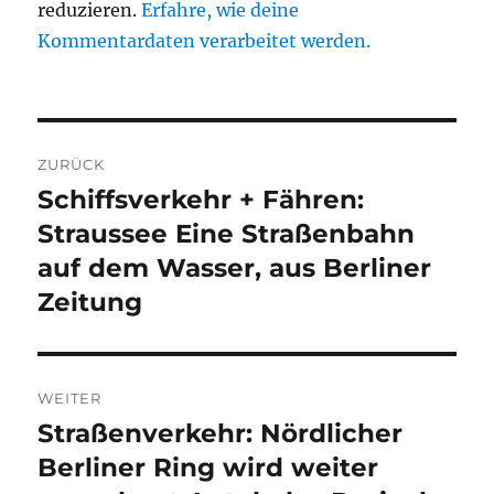
reduzieren.
Erfahre, wie deine
Kommentardaten verarbeitet werden.
Beitragsnavigation
ZURÜCK
Schiffsverkehr + Fähren:
Vorheriger
Beitrag:
Straussee Eine Straßenbahn
auf dem Wasser, aus Berliner
Zeitung
WEITER
Straßenverkehr: Nördlicher
Nächster
Beitrag:
Berliner Ring wird weiter