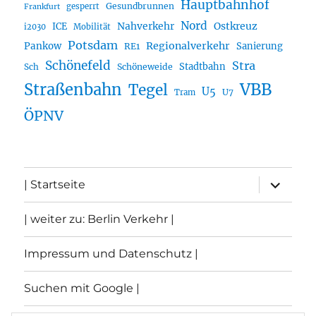
Hauptbahnhof
Gesundbrunnen
gesperrt
Frankfurt
Nord
Nahverkehr
Ostkreuz
ICE
i2030
Mobilität
Potsdam
Regionalverkehr
Pankow
Sanierung
RE1
Schönefeld
Stra
Stadtbahn
Sch
Schöneweide
Straßenbahn
VBB
Tegel
U5
U7
Tram
ÖPNV
Unterme
| Startseite
öffnen
| weiter zu: Berlin Verkehr |
Impressum und Datenschutz |
Suchen mit Google |