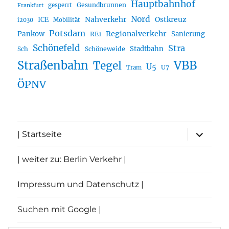
Hauptbahnhof
Gesundbrunnen
gesperrt
Frankfurt
Nord
Nahverkehr
Ostkreuz
ICE
i2030
Mobilität
Potsdam
Regionalverkehr
Pankow
Sanierung
RE1
Schönefeld
Stra
Stadtbahn
Sch
Schöneweide
Straßenbahn
VBB
Tegel
U5
U7
Tram
ÖPNV
Unterme
| Startseite
öffnen
| weiter zu: Berlin Verkehr |
Impressum und Datenschutz |
Suchen mit Google |