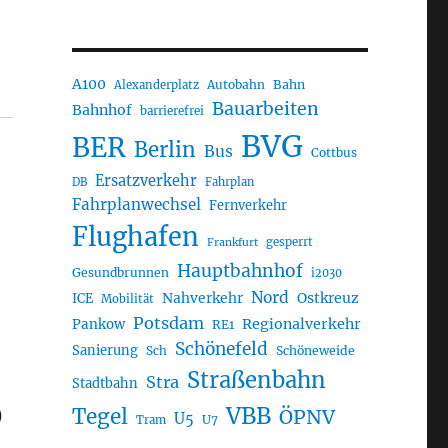
A100
Autobahn
Bahn
Alexanderplatz
Bauarbeiten
Bahnhof
barrierefrei
BVG
BER
Berlin
Bus
Cottbus
Ersatzverkehr
DB
Fahrplan
Fahrplanwechsel
Fernverkehr
Flughafen
gesperrt
Frankfurt
Hauptbahnhof
Gesundbrunnen
i2030
Nord
Nahverkehr
Ostkreuz
ICE
Mobilität
Potsdam
Regionalverkehr
Pankow
RE1
Schönefeld
Sanierung
Sch
Schöneweide
Straßenbahn
Stra
Stadtbahn
O
VBB
Tegel
ÖPNV
U5
U7
Tram