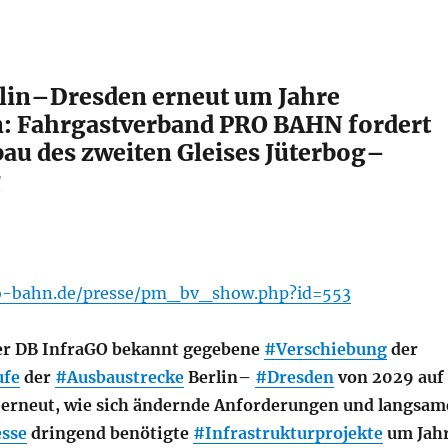
lin–Dresden erneut um Jahre
: Fahrgastverband PRO BAHN fordert
au des zweiten Gleises Jüterbog–
g
o-bahn.de/presse/pm_bv_show.php?id=553
der DB InfraGO bekannt gegebene
#Verschiebung
der
ufe
der
#Ausbaustrecke
Berlin–
#Dresden
von 2029 auf
 erneut, wie sich ändernde Anforderungen und langsam
sse
dringend benötigte
#Infrastrukturprojekte
um Jah