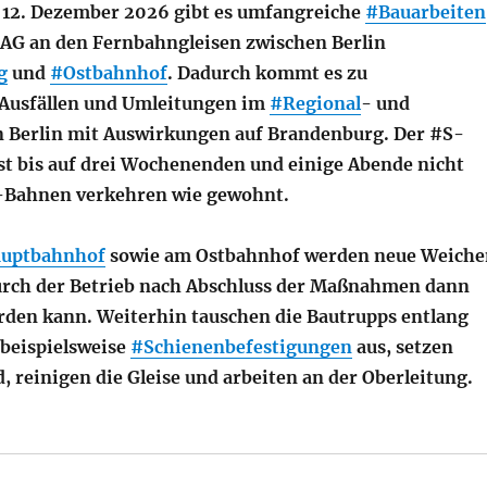
s 12. Dezember 2026 gibt es umfangreiche
#Bauarbeiten
AG an den Fernbahngleisen zwischen Berlin
g
und
#Ostbahnhof
. Dadurch kommt es zu
Ausfällen und Umleitungen im
#Regional
- und
n Berlin mit Auswirkungen auf Brandenburg. Der #S-
t bis auf drei Wochenenden und einige Abende nicht
S-Bahnen verkehren wie gewohnt.
uptbahnhof
sowie am Ostbahnhof werden neue Weiche
urch der Betrieb nach Abschluss der Maßnahmen dann
werden kann. Weiterhin tauschen die Bautrupps entlang
beispielsweise
#Schienenbefestigungen
aus, setzen
, reinigen die Gleise und arbeiten an der Oberleitung.
erliner Stadtbahn für den Regionalverkehr zwischen Ch