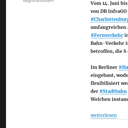
Regionalverkehr
Vom 14. Juni bi
von DB InfraGO 
#Charlottenbur
umfangreichen 
#Fernverkehr
i
Bahn-Verkehr is
betroffen, die 
Im Berliner
#Ha
eingebaut, wod
flexibilisiert 
der
#Stadtbahn
Weichen instand
„Sperrung der B
weiterlesen