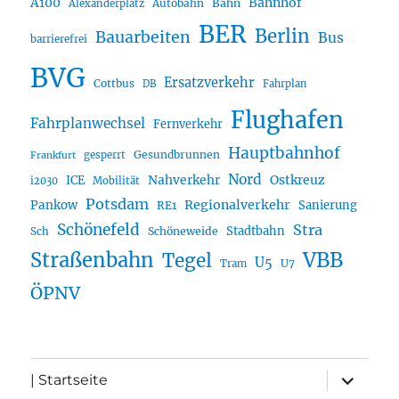
A100
Bahnhof
Autobahn
Bahn
Alexanderplatz
BER
Berlin
Bauarbeiten
Bus
barrierefrei
BVG
Ersatzverkehr
Cottbus
DB
Fahrplan
Flughafen
Fahrplanwechsel
Fernverkehr
Hauptbahnhof
Gesundbrunnen
gesperrt
Frankfurt
Nord
Nahverkehr
Ostkreuz
ICE
i2030
Mobilität
Potsdam
Regionalverkehr
Pankow
Sanierung
RE1
Schönefeld
Stra
Stadtbahn
Sch
Schöneweide
Straßenbahn
VBB
Tegel
U5
U7
Tram
ÖPNV
Unterme
| Startseite
öffnen